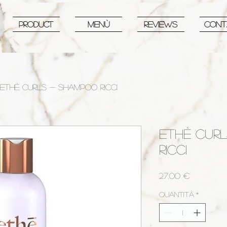
PRODUCT
MENù
REVIEWS
CONT
ETHÈ CURLS - SHAMPOO RICCI
ETHÈ CUR
RICCI
Prezzo
27,00 €
Quantità
*