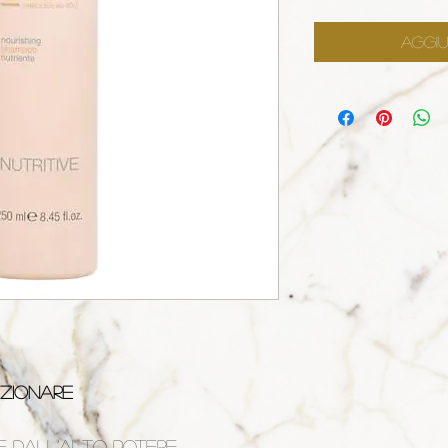
Aggiu
IZIONARE
e dall’alto potere 