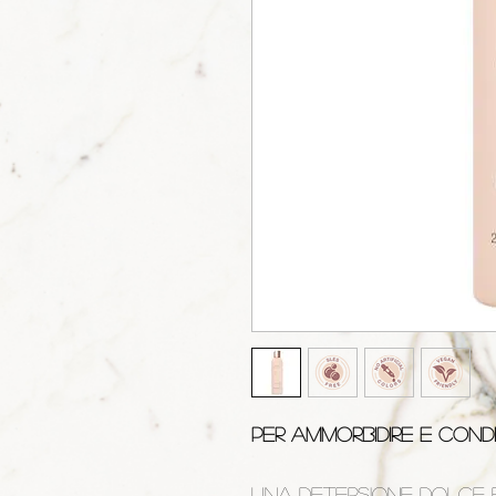
PER AMMORBIDIRE E COND
Una detersione dolce 