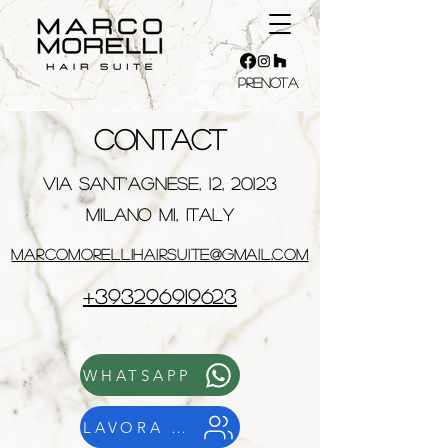
PRENOTA
CONTACT
Via Sant'Agnese, 12, 20123
Milano MI, Italy
marcomorellihairsuite@gmail.com
+393296919623
WHATSAPP
LAVORA CON NOI