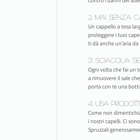
contro i danni del sole
2. Mai Senza C
Un cappello a tesa la
proteggere i tuoi capel
ti dà anche un’aria da
3. Sciacqua S
Ogni volta che fai un t
a rimuovere il sale ch
porta con te una botti
4. Usa Prodotti
Come non dimentichiam
i nostri capelli. Ci son
Spruzzali generosament