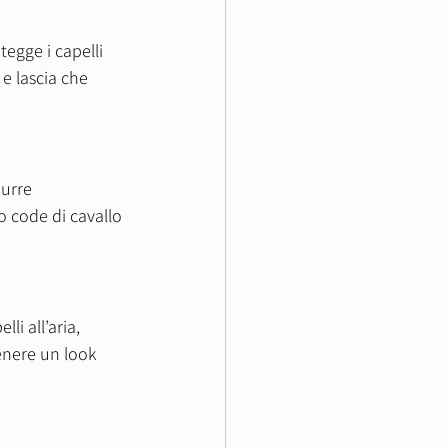
egge i capelli 
e lascia che 
urre 
o code di cavallo 
li all’aria, 
enere un look 