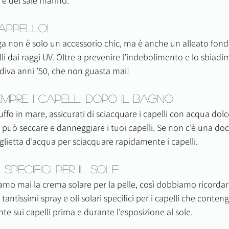
 e del sale marino.
appello!
rga non è solo un accessorio chic, ma è anche un alleato fon
li dai raggi UV. Oltre a prevenire l’indebolimento e lo sbiadi
 diva anni ’50, che non guasta mai!
empre i Capelli Dopo il Bagno
uffo in mare, assicurati di sciacquare i capelli con acqua dol
e può seccare e danneggiare i tuoi capelli. Se non c’è una docc
glietta d’acqua per sciacquare rapidamente i capelli.
 Specifici per il Sole
o mai la crema solare per la pelle, così dobbiamo ricordarc
o tantissimi spray e oli solari specifici per i capelli che conteng
e sui capelli prima e durante l’esposizione al sole.