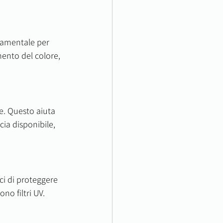
damentale per 
mento del colore, 
ce. Questo aiuta 
ia disponibile, 
i di proteggere 
ono filtri UV. 