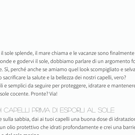
 il sole splende, il mare chiama e le vacanze sono finalmente 
le onde e godervi il sole, dobbiamo parlare di un argomento 
re. Sì, perché anche se amiamo quel look scompigliato e selv
sacrificare la salute e la bellezza dei nostri capelli, vero?
ili e semplici da seguire per proteggere, idratare e mantenere 
 sole cocente. Pronte? Via!
oi Capelli Prima di Esporli al Sole
 sulla sabbia, dai ai tuoi capelli una buona dose di idratazio
n olio protettivo che idrati profondamente e crei una barrie