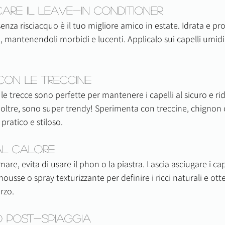
care il Leave-in Conditioner
za risciacquo è il tuo migliore amico in estate. Idrata e prot
, mantenendoli morbidi e lucenti. Applicalo sui capelli umidi 
a con le Treccine
e trecce sono perfette per mantenere i capelli al sicuro e rid
 Inoltre, sono super trendy! Sperimenta con treccine, chignon 
 pratico e stiloso.
 al Calore
e, evita di usare il phon o la piastra. Lascia asciugare i capel
usse o spray texturizzante per definire i ricci naturali e ott
rzo.
o Post-Spiaggia