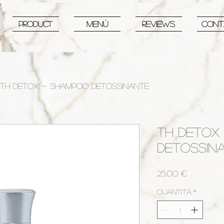
PRODUCT
MENù
REVIEWS
CONT
TH DETOX - SHAMPOO DETOSSINANTE
TH DETOX
DETOSSIN
Prezzo
25,00 €
Quantità
*