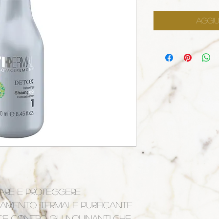
Aggiu
NARE E PROTEGGERE 
tamento termale purificante 
ce contro gli inquinanti che 