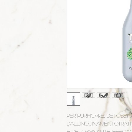
PER PURIFICARE, DETOSSI
DALL’INQUINAMENTOTrat
e detossinante. Effica